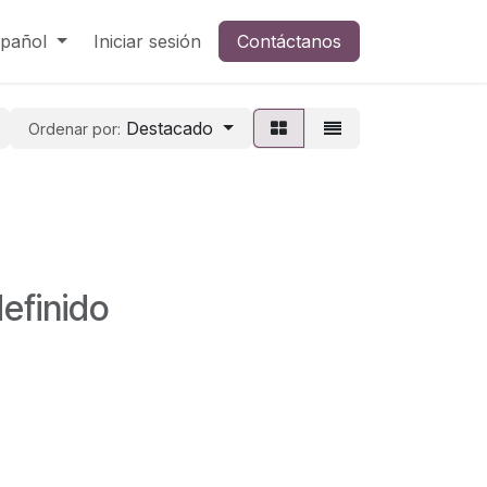
pañol
Iniciar sesión
Contáctanos
Destacado
Ordenar por:
efinido